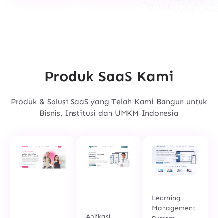
Produk SaaS Kami
Produk & Solusi SaaS yang Telah Kami Bangun untuk
Bisnis, Institusi dan UMKM Indonesia
CleverZone
Kasair
Medhop
Learning
POS
Software
Management
(Point of
Aplikasi