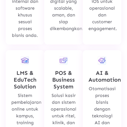
internal dan
digital yang
iOS untuk
software
scalable,
operasional
khusus
aman, dan
dan
sesuai
siap
customer
proses
dikembangkan.
engagement.
bisnis anda.
LMS &
POS &
AI &
EduTech
Business
Automation
Solution
System
Otomatisasi
Sistem
Solusi kasir
proses
pembelajaran
dan sistem
bisnis
online untuk
operasional
dengan
kampus,
untuk ritel,
teknologi
training
klinik, dan
AI dan