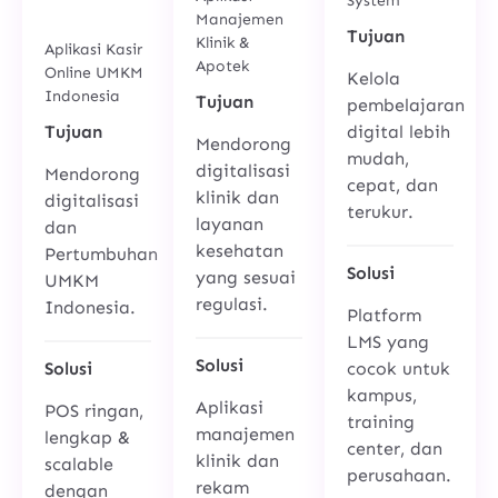
System
Sale)
Manajemen
Tujuan
Klinik &
Aplikasi Kasir
Apotek
Online UMKM
Kelola
Indonesia
Tujuan
pembelajaran
Tujuan
digital lebih
Mendorong
mudah,
digitalisasi
Mendorong
cepat, dan
klinik dan
digitalisasi
terukur.
layanan
dan
kesehatan
Pertumbuhan
Solusi
yang sesuai
UMKM
regulasi.
Indonesia.
Platform
LMS yang
Solusi
Solusi
cocok untuk
kampus,
Aplikasi
POS ringan,
training
manajemen
lengkap &
center, dan
klinik dan
scalable
perusahaan.
rekam
dengan