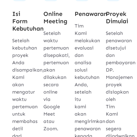
Isi
Online
Penawaran
Proyek
Form
Meeting
Dimulai
Tim
Kebutuhan
Setelah
Kami
Setelah
Setelah
waktu
melakukan
penawaran
kebutuhan
pertemuan
evaluasi
disetujui
proyek
disepakati,
dan
dan
Anda
pertemuan
analisa
pembayaran
disampaikan,
akan
solusi
DP.
Kami
dilakukan
kebutuhan
Manajemen
akan
secara
Anda,
proyek
mengatur
online
setelah
disiapkan
waktu
via
itu
oleh
pertemuan
Google
kami
Tim
untuk
Meet
akan
Kami
membahas
atau
mengirimkan
dan
detil
Zoom.
penawaran
segera
dari
kepada
dijadwalkan