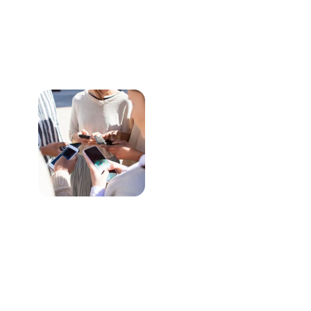
Siap
Bermitra
Dengan
Kami?
Sampaikan dengan
jelas dan rinci
kebutuhan solusi
digital yang
diperlukan untuk