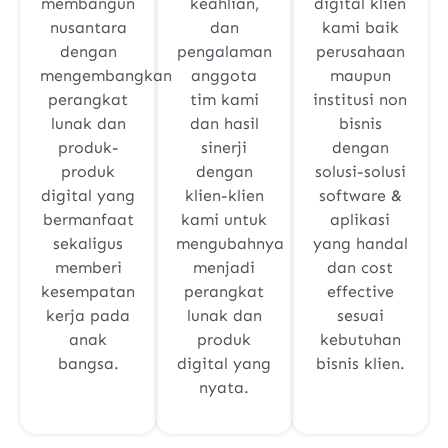
membangun
keahlian,
digital klien
nusantara
dan
kami baik
dengan
pengalaman
perusahaan
mengembangkan
anggota
maupun
perangkat
tim kami
institusi non
lunak dan
dan hasil
bisnis
produk-
sinerji
dengan
produk
dengan
solusi-solusi
digital yang
klien-klien
software &
bermanfaat
kami untuk
aplikasi
sekaligus
mengubahnya
yang handal
memberi
menjadi
dan cost
kesempatan
perangkat
effective
kerja pada
lunak dan
sesuai
anak
produk
kebutuhan
bangsa.
digital yang
bisnis klien.
nyata.