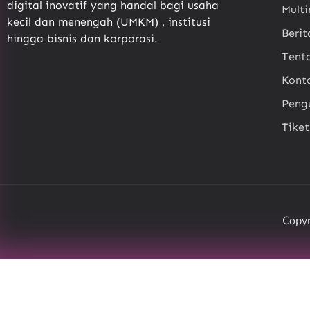
digital inovatif yang handal bagi usaha
Mult
kecil dan menengah (UMKM) , institusi
Berit
hingga bisnis dan korporasi.
Tent
Kont
Pen
Tike
Copyr