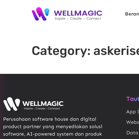
Bera
Category:
askeri
Tau
App 
Perusahaan software house dan digital
Webs
product partner yang menyediakan solusi
Data
software, AI-powered system dan produk