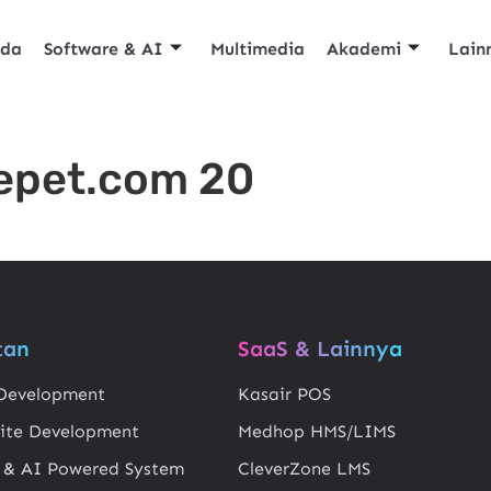
nda
Software & AI
Multimedia
Akademi
Lain
sepet.com 20
tan
SaaS & Lainnya
Development
Kasair POS
ite Development
Medhop HMS/LIMS
 & AI Powered System
CleverZone LMS