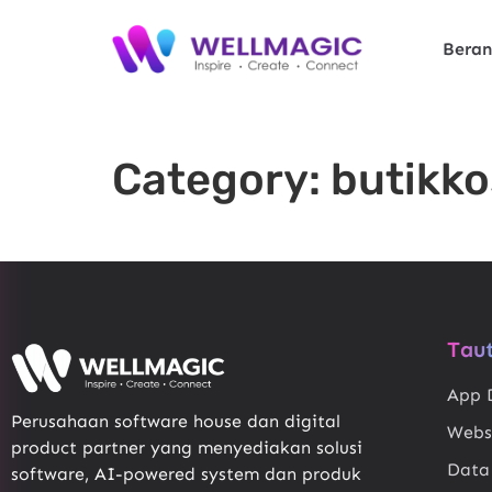
Bera
Category:
butikk
Tau
App 
Perusahaan software house dan digital
Webs
product partner yang menyediakan solusi
Data
software, AI-powered system dan produk