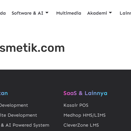
nda
Software & AI
Multimedia
Akademi
Lain
osmetik.com
tan
SaaS & Lainnya
Development
Kasair POS
ite Development
Medhop HMS/LIMS
 & AI Powered System
CleverZone LMS