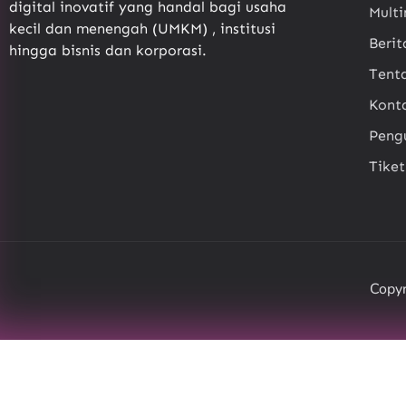
digital inovatif yang handal bagi usaha
Mult
kecil dan menengah (UMKM) , institusi
Berit
hingga bisnis dan korporasi.
Tent
Kont
Pen
Tike
Copyr