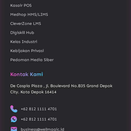
Kasair POS
Medhop HMS/LIMS
CleverZone LMS
Digiskill Hub
Kelas Industri
Kebijakan Privasi
Pedoman Media Siber
Kontak Kami
De Caspia Plaza , Jl. Boulevard No.B35 Grand Depok
City. Kota Depok 16414
+62 812 1111 4701
+62 812 1111 4701
business@wellmagic.id