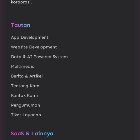
korporasi.
Tautan
App Development
Website Development
Data & AI Powered System
Multimedia
Berita & Artikel
Tentang Kami
Kontak Kami
Pengumuman
Tiket Layanan
SaaS & Lainnya