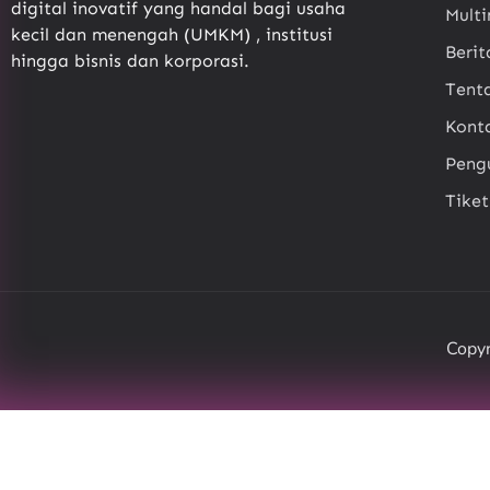
digital inovatif yang handal bagi usaha
Mult
kecil dan menengah (UMKM) , institusi
Berit
hingga bisnis dan korporasi.
Tent
Kont
Pen
Tike
Copyr