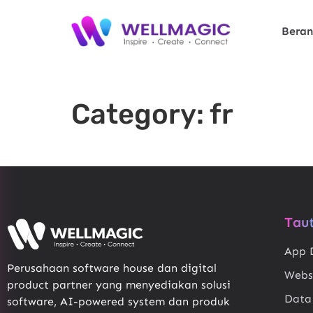
Bera
Category:
fr
Tau
App 
Perusahaan software house dan digital
Webs
product partner yang menyediakan solusi
Data
software, AI-powered system dan produk