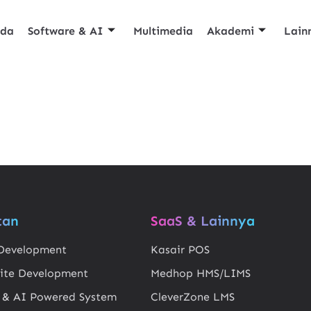
nda
Software & AI
Multimedia
Akademi
Lain
tan
SaaS & Lainnya
Development
Kasair POS
ite Development
Medhop HMS/LIMS
 & AI Powered System
CleverZone LMS