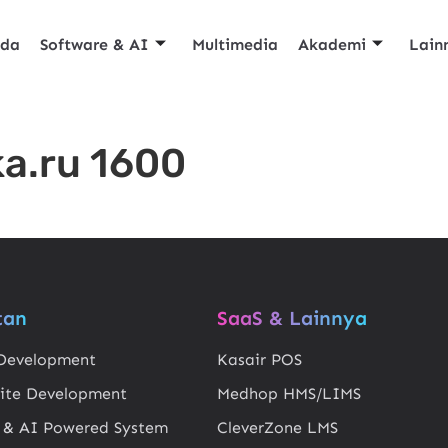
nda
Software & AI
Multimedia
Akademi
Lain
a.ru 1600
tan
SaaS & Lainnya
Development
Kasair POS
ite Development
Medhop HMS/LIMS
 & AI Powered System
CleverZone LMS