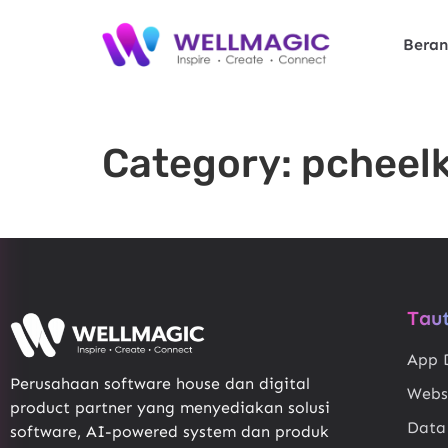
Bera
Category:
pcheelk
Tau
App 
Perusahaan software house dan digital
Webs
product partner yang menyediakan solusi
Data
software, AI-powered system dan produk