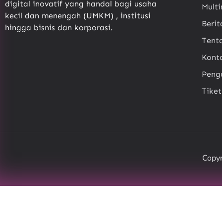
digital inovatif yang handal bagi usaha
Mult
kecil dan menengah (UMKM) , institusi
Berit
hingga bisnis dan korporasi.
Tent
Kont
Pen
Tike
Copyr