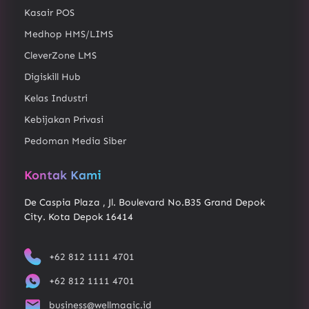
Kasair POS
Medhop HMS/LIMS
CleverZone LMS
Digiskill Hub
Kelas Industri
Kebijakan Privasi
Pedoman Media Siber
Kontak Kami
De Caspia Plaza , Jl. Boulevard No.B35 Grand Depok
City. Kota Depok 16414
+62 812 1111 4701
+62 812 1111 4701
business@wellmagic.id