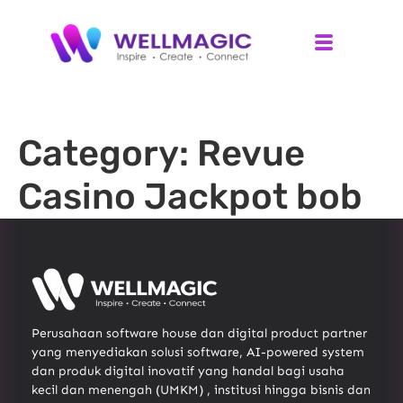
Category:
Revue
Casino Jackpot bob
Perusahaan software house dan digital product partner
yang menyediakan solusi software, AI-powered system
dan produk digital inovatif yang handal bagi usaha
kecil dan menengah (UMKM) , institusi hingga bisnis dan