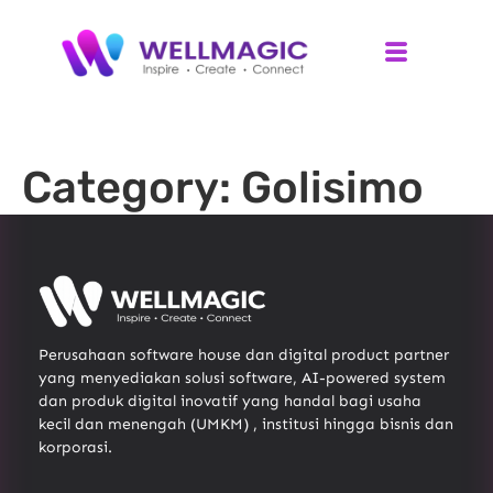
Category:
Golisimo
Perusahaan software house dan digital product partner
yang menyediakan solusi software, AI-powered system
dan produk digital inovatif yang handal bagi usaha
kecil dan menengah (UMKM) , institusi hingga bisnis dan
korporasi.