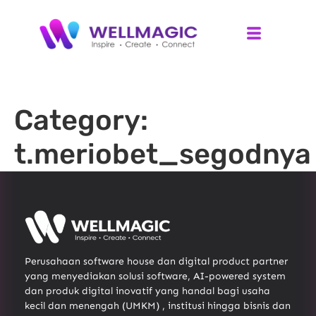
Category:
t.meriobet_segodnya
Perusahaan software house dan digital product partner
yang menyediakan solusi software, AI-powered system
dan produk digital inovatif yang handal bagi usaha
kecil dan menengah (UMKM) , institusi hingga bisnis dan