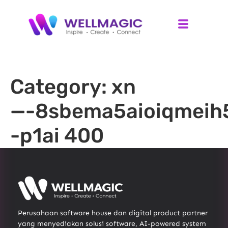
Category:
xn
—-8sbema5aioiqmeih
-p1ai 400
Perusahaan software house dan digital product partner
yang menyediakan solusi software, AI-powered system