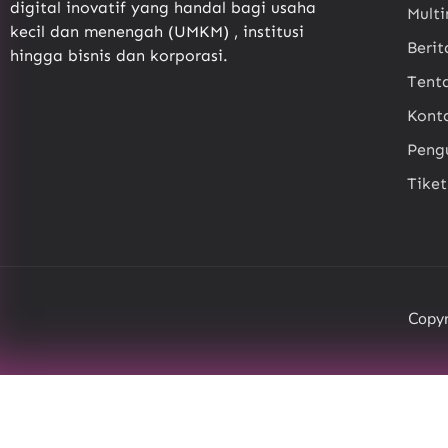
digital inovatif yang handal bagi usaha
Mult
kecil dan menengah (UMKM) , institusi
Berit
hingga bisnis dan korporasi.
Tent
Kont
Pen
Tike
Copyr