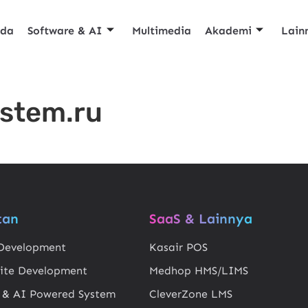
nda
Software & AI
Multimedia
Akademi
Lain
ystem.ru
tan
SaaS & Lainnya
Development
Kasair POS
ite Development
Medhop HMS/LIMS
 & AI Powered System
CleverZone LMS