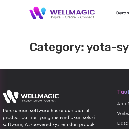
Bera
Category:
yota-s
Tau
App 
Perusahaan software house dan digital
Webs
product partner yang menyediakan solusi
Data
software, AI-powered system dan produk